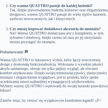
Czy wanna QUATTRO pasuje do każdej łazienki?
Tak, dzięki uniwersalnemu białemu kolorowi oraz eleganckiemu
designowi,
wanna QUATTRO
pasuje do wielu stylów łazienek,
zarówno nowoczesnych, jak i klasycznych.
Czy muszę kupować dodatkowe akcesoria do montażu?
Nie!
Wanna QUATTRO
dostarczana jest z kompletem, w tym
syfonem i obudową, dzięki czemu od razu po jej otrzymaniu
można przystąpić do montażu.
Podsumowanie 🏁
Wanna QUATTRO to luksusowy wybór, który łączy nowoczesny
design z doskonałą funkcjonalnością. Wykonana z wysokiej jakości
akrylu sanitarnego, oferuje nie tylko piękny wygląd, ale również
komfort użytkowania. Dzięki swojej termoizolacyjności, elastyczności
montażu i eleganckiemu wyglądowi, jest to produkt, który spełni
oczekiwania nawet najbardziej wymagających użytkowników.
Wybierz
wannę QUATTRO
i wprowadź do swojej łazienki prawdziwy
luksus!
Zamów teraz, by cieszyć się wyjątkowym komfortem kąpieli! 🛁✨