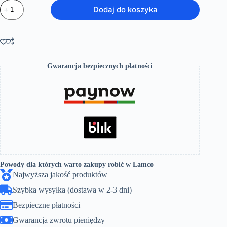
ilość
Dodaj do koszyka
Wanna
prostokątna
z
obudową
przyścienna
akryl
syfon
Gwarancja bezpiecznych płatności
biała
QUATTRO
170X75
Powody dla których warto zakupy robić w Lamco
Najwyższa jakość produktów
Szybka wysyłka (dostawa w 2-3 dni)
Bezpieczne płatności
Gwarancja zwrotu pieniędzy