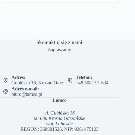
riantów.
859.00 zł
pcje
do
ożna
1,234.00 zł
ybrać
a
ronie
roduktu
Skontaktuj się z nami
Zapraszamy
Adres:
Telefon:
Gubińska 16, Krosno Odrz.
+48 508 191 634
Adres e-mail:
biuro@lamco.pl
Lamco
ul. Gubińska 16
66-600 Krosno Odrzańskie
woj. Lubuskie
REGON: 368681526, NIP: 9261475103