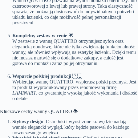
Wanna QUATTRO pozwala na wybór montażu baterii trzy- lub
czterootworowej z lewej lub prawej strony. Taka elastyczność
sprawia, że można ją dostosować do indywidualnych potrzeb i
układu łazienki, co daje możliwość pełnej personalizacji
przestrzeni.
Kompletny zestaw w cenie
🎁
W zestawie z wanną QUATTRO otrzymujesz syfon oraz
elegancką obudowę, które nie tylko zwiększają funkcjonalność
wanny, ale również wpływają na estetykę łazienki. Dzięki temu
nie musisz martwić się o dodatkowe zakupy, a całość jest
gotowa do montażu zaraz po jej otrzymaniu.
Wsparcie polskiej produkcji
🇵🇱
Wybierając wannę QUATTRO, wspierasz polski przemysł. Jest
to produkt wyprodukowany przez renomowaną firmę
LAMINART
, co gwarantuje wysoką jakość wykonania i dbałość
o detale.
Kluczowe cechy wanny QUATTRO 🌟
Stylowy design
: Ostre łuki i wyostrzone krawędzie nadają
wannie elegancki wygląd, który będzie pasował do każdego
nowoczesnego wnętrza.