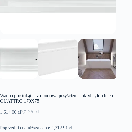
Wanna prostokątna z obudową przyścienna akryl syfon biała
QUATTRO 170X75
1,614.00
zł
2,712.91
zł
Pierwotna
Aktualna
cena
cena
wynosiła:
wynosi:
Poprzednia najniższa cena:
2,712.91
zł
.
2,712.91 zł.
1,614.00 zł.