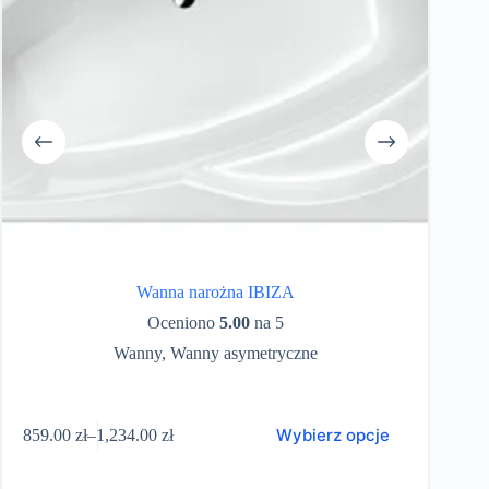
Wanna narożna IBIZA
Oceniono
5.00
na 5
Wanny
,
Wanny asymetryczne
en
Wybierz opcje
859.00
zł
–
1,234.00
zł
3,10
odukt
Zakres
a
cen:
ele
od