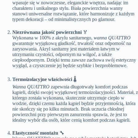
wpasuje się w nowoczesne, eleganckie wnętrza, nadając im
charakteru i unikalnego stylu. Biała powierzchnia wanny
stanowi uniwersalne rozwiązanie, które harmonizuje z każdym
typem dekoracji – od minimalistycznych po glamour.
Niezrównana jakość powierzchni
🏅
Wykonana w 100% z akrylu sanitarnego,
wanna QUATTRO
gwarantuje wyjątkową gładkość, trwałość oraz odporność na
zarysowania. Akryl sanitarny jest materiałem łatwym w
utrzymaniu czystości, odpornym na wilgoć, a także
ciepłoodpornym. Dzięki temu zawsze zachowa swój estetyczny
wygląd, a czyszczenie jej będzie szybkie i bezproblemowe.
Termoizolacyjne właściwości
🌡️
Wanna QUATTRO
zapewnia długotrwały komfort podczas
kąpieli, dzięki swojej wyjątkowej termoizolacyjności. Materiał, z
którego została wykonana, skutecznie utrzymuje ciepło w
wodzie, dzięki czemu każda kąpiel będzie przyjemnością, która
nie skończy się po kilku minutach. Brak uczucia chłodnej
powierzchni przy pierwszym zanurzeniu sprawia, że jest to
idealny wybór dla osób, które cenią komfort podczas kąpieli.
Elastyczność montażu
🔧